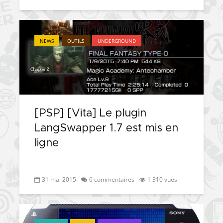
NEWS
OUTILS
UNDERGROUND
[PSP] [Vita] Le plugin
LangSwapper 1.7 est mis en
ligne
31 mai 2015
6 commentaires
1 310 vues