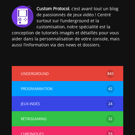
[PS4] Le point sur le
[PSP] Joye
Custom Protocol
, c’est avant tout un blog
fameux jailbreak pour
anniversair
de passionnés de jeux vidéo ! Centré
6.72 / 7.02
qui fête ses
surtout sur l’underground et la
customisation, notre spécialité est la
conception de tutoriels imagés et détaillés pour vous
[Vita] La team CBPS
Custom Pro
aider dans la personnalisation de votre console, mais
dévoile dans une
de retour !
aussi l’information via des news et dossiers.
vidéo une flopée de
nouveaux projets
UNDERGROUND
843
PROGRAMMATION
42
JEUX INDÉS
24
RÉTROGAMING
32
CHRONIQUES
53