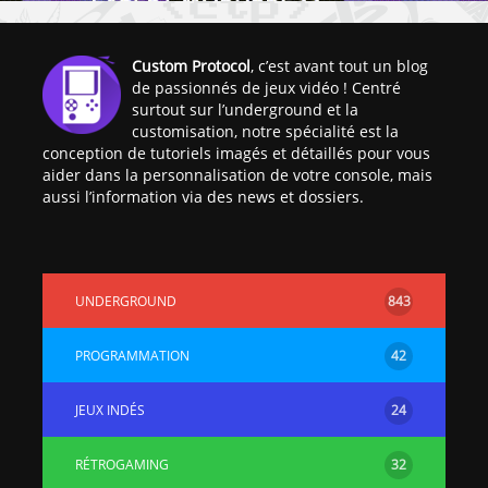
[PS4] Le point sur le
[PSP] Joye
fameux jailbreak pour
anniversair
Custom Protocol
, c’est avant tout un blog
6.72 / 7.02
qui fête ses
de passionnés de jeux vidéo ! Centré
surtout sur l’underground et la
[Vita] La team CBPS
Custom Pro
customisation, notre spécialité est la
dévoile dans une
de retour !
conception de tutoriels imagés et détaillés pour vous
vidéo une flopée de
aider dans la personnalisation de votre console, mais
nouveaux projets
aussi l’information via des news et dossiers.
UNDERGROUND
843
PROGRAMMATION
42
JEUX INDÉS
24
RÉTROGAMING
32