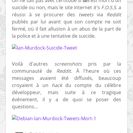
On ne sait pas avec certitude si
Ian
est mort d'un
suicide ou non, mais le site internet
It's F.O.S.S.
a
réussi à se procurer des
tweets
via
Reddit
publiés par lui avant que son compte ne soit
fermé, où il fait allusion à un abus de la part de
la police et à une tentative de suicide.
[Vita] Ouverture de
[Switch] Le
KyûHEN, le nouveau
commande
concours de
nouveaux S
Voilà d'autres
screenshots
pris par la
homebrews
SX Lite so
communauté de
Reddit
. À l'heure où ces
messages avaient été diffusés, beaucoup
[PSP] Débricker une
[Switch] S
croyaient à un
hack
du compte du célèbre
PSP 2000/3000 est
SX Lite : re
désormais
prévoir ma
développeur, mais suite à ce tragique
possible avec Baryon
de test lan
événement, il y a de quoi se poser des
Sweeper !
questions...
[3DS]
[PS4] TUTO - Hacker
TUTO - Inst
/ Jailbreaker sa PS4
jouer à de
en 6.72
« .CIA » vi