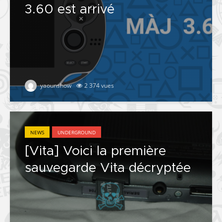
3.60 est arrivé
yaounshow
2 374 vues
NEWS
UNDERGROUND
[Vita] Voici la première
sauvegarde Vita décryptée