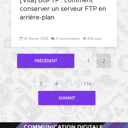
[Vita] BGFTP : comment
conserver un serveur FTP en
arrière-plan
25 février 2020
0 commentaire
836 vues
1
2
PRÉCÉDENT
3
4
…
116
SUIVANT