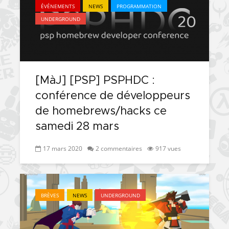
ÉVÉNEMENTS
NEWS
PROGRAMMATION
UNDERGROUND
[MàJ] [PSP] PSPHDC :
conférence de développeurs
de homebrews/hacks ce
samedi 28 mars
17 mars 2020
2 commentaires
917 vues
BRÈVES
NEWS
UNDERGROUND