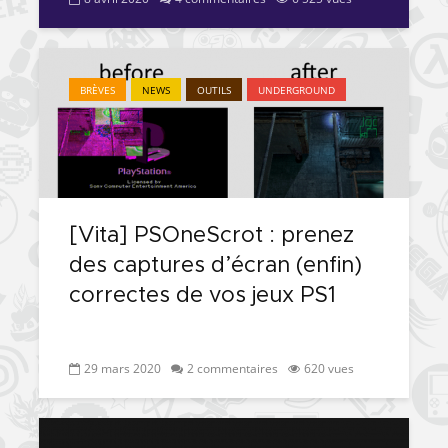
BRÈVES
NEWS
OUTILS
UNDERGROUND
[Vita] PSOneScrot : prenez
des captures d’écran (enfin)
correctes de vos jeux PS1
29 mars 2020
2 commentaires
620 vues