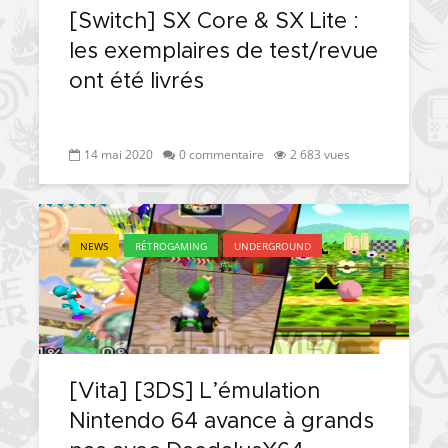
[Switch] SX Core & SX Lite :
[PS4] Le point sur le
[PSP] Joye
fameux jailbreak pour
anniversair
les exemplaires de test/revue
6.72 / 7.02
qui fête ses
ont été livrés
[Vita] La team CBPS
Custom Pro
dévoile dans une
de retour !
vidéo une flopée de
14 mai 2020
0 commentaire
2 683 vues
nouveaux projets
NEWS
RÉTROGAMING
UNDERGROUND
[Vita] [3DS] L’émulation
Nintendo 64 avance à grands