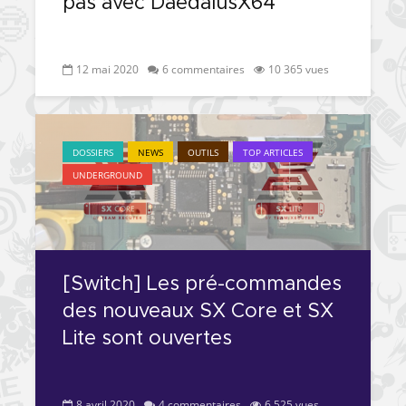
pas avec DaedalusX64
12 mai 2020
6 commentaires
10 365 vues
DOSSIERS
NEWS
OUTILS
TOP ARTICLES
UNDERGROUND
[Switch] Les pré-commandes
des nouveaux SX Core et SX
Lite sont ouvertes
8 avril 2020
4 commentaires
6 525 vues