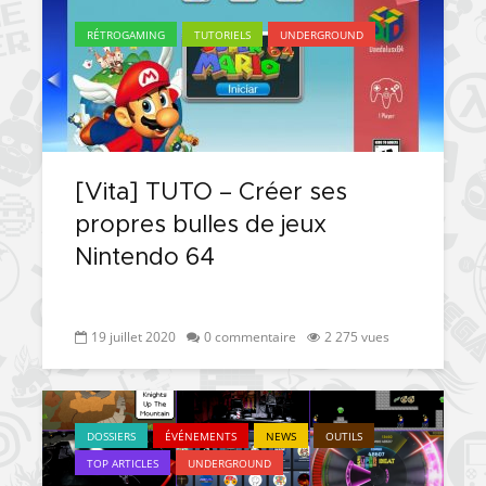
RÉTROGAMING
TUTORIELS
UNDERGROUND
[Vita] TUTO – Créer ses
propres bulles de jeux
Nintendo 64
19 juillet 2020
0 commentaire
2 275 vues
DOSSIERS
ÉVÉNEMENTS
NEWS
OUTILS
TOP ARTICLES
UNDERGROUND