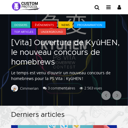
DOSSIERS
ÉVÉNEMENTS
NEWS
PROGRAMMATION
TOP ARTICLES
UNDERGROUND
[Vita] Ouverture de KyûHEN,
le nouveau concours de
homebrews
Le temps est venu d'ouvrir un nouveau concours de
homebrews pour la PS Vita : KyûHEN !
3 commentaires
2 563 vues
Cimmerian
Derniers articles