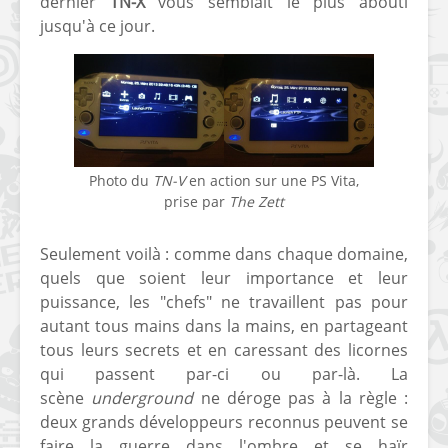
dernier
TN-X
vous semblait le plus abouti
jusqu'à ce jour.
Photo du
TN-V
en action sur une PS Vita,
prise par
The Zett
Seulement voilà : comme dans chaque domaine,
quels que soient leur importance et leur
puissance, les "chefs" ne travaillent pas pour
autant tous mains dans la mains, en partageant
tous leurs secrets et en caressant des licornes
qui passent par-ci ou par-là. La
scène
underground
ne déroge pas à la règle :
deux grands développeurs reconnus peuvent se
faire la guerre dans l'ombre et se haïr