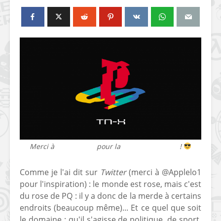
Merci à
@Windvern
pour la
superbe vignette
!
Comme je l'ai dit sur
Twitter
(merci à @Applelo1
pour l'inspiration) : le monde est rose, mais c'est
du rose de PQ : il y a donc de la merde à certains
endroits (beaucoup même)... Et ce quel que soit
le domaine : qu'il s'agisse de politique, de sport,