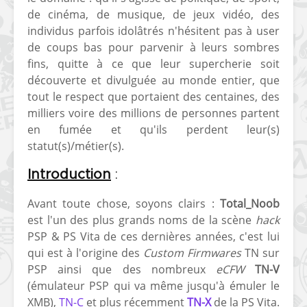
de cinéma, de musique, de jeux vidéo, des
individus parfois idolâtrés n'hésitent pas à user
de coups bas pour parvenir à leurs sombres
fins, quitte à ce que leur supercherie soit
découverte et divulguée au monde entier, que
tout le respect que portaient des centaines, des
[Vita] Ouverture de
[Switch] Le
milliers voire des millions de personnes partent
KyûHEN, le nouveau
commande
en fumée et qu'ils perdent leur(s)
concours de
nouveaux S
statut(s)/métier(s).
homebrews
SX Lite so
Introduction
:
[PSP] Débricker une
[Switch] S
PSP 2000/3000 est
SX Lite : re
Avant toute chose, soyons clairs :
Total_Noob
désormais
prévoir ma
est l'un des plus grands noms de la scène
hack
possible avec Baryon
de test lan
PSP & PS Vita de ces dernières années, c'est lui
Sweeper !
qui est à l'origine des
Custom Firmwares
TN sur
[3DS]
[PS4] TUTO - Hacker
TUTO - Inst
PSP ainsi que des nombreux
eCFW
TN-V
/ Jailbreaker sa PS4
jouer à de
(émulateur PSP qui va même jusqu'à émuler le
en 6.72
« .CIA » vi
XMB),
TN-C
et plus récemment
TN-X
de la PS Vita.