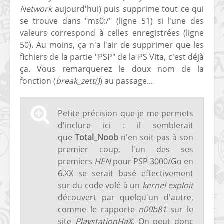
Network
aujourd'hui) puis supprime tout ce qui
se trouve dans "ms0:/" (ligne 51) si l'une des
valeurs correspond à celles enregistrées (ligne
50). Au moins, ça n'a l'air de supprimer que les
fichiers de la partie "PSP" de la PS Vita, c'est déjà
ça. Vous remarquerez le doux nom de la
fonction (
break_zett
(
)
) au passage...
Petite précision que je me permets
d'inclure ici : il semblerait
que
Total_Noob
n'en soit pas à son
premier coup, l'un des ses
premiers
HEN
pour PSP 3000/Go en
6.XX se serait basé effectivement
sur du code volé à un
kernel exploit
découvert par quelqu'un d'autre,
comme le rapporte
n00b81
sur le
site
PlaystationHaX
. On peut donc