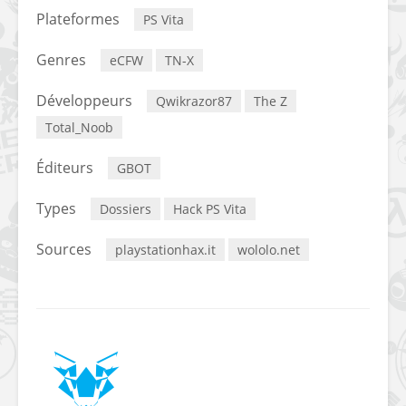
Plateformes
PS Vita
Genres
eCFW
TN-X
Développeurs
Qwikrazor87
The Z
Total_Noob
Éditeurs
GBOT
Types
Dossiers
Hack PS Vita
Sources
playstationhax.it
wololo.net