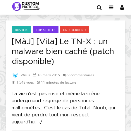
DOSSIERS
TOP ARTICLES
UNDERGROUND
[MàJ] [Vita] Le TN-X : un
malware bien caché (patch
disponible)
Wirus
18 mars 2015
9 commentaires
1 548 vues
11 minutes de lecture
La vie n'est pas rose et même la scène
underground regorge de personnes
malhonnêtes... C'est le cas de Total_Noob, qui
vient de perdre tout mon respect
aujourd'hui. :-/