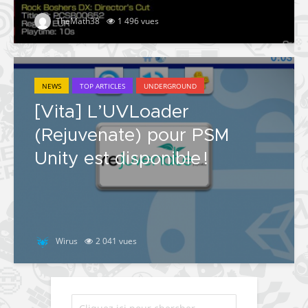
TheMath38
1 496 vues
NEWS
TOP ARTICLES
UNDERGROUND
[Vita] L’UVLoader
(Rejuvenate) pour PSM
Unity est disponible !
Wirus
2 041 vues