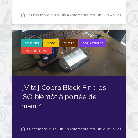
13 Décembre 2015
4 commentaires
1 204 vues
DOSSIERS
NEWS
OUTILS
TOP ARTICLES
UNDERGROUND
[Vita] Cobra Black Fin : les
ISO bientôt à portée de
main ?
9 Décembre 2015
16 commentaires
2 183 vues