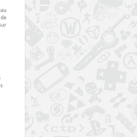
eau
 de
sur
e
us