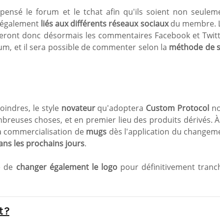
pensé le forum et le tchat afin qu'ils soient non seulem
s également
liés aux différents réseaux sociaux
du membre. 
heront donc désormais les commentaires Facebook et Twitt
rum, et il sera possible de commenter selon la
méthode de 
oindres, le style
novateur
qu'adoptera
Custom Protocol
no
reuses choses, et en premier lieu des produits dérivés. À
 la commercialisation de
mugs
dès l'application du changem
ans les prochains jours
.
dé de
changer également le logo
pour définitivement tranc
 ?