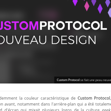
Custom Protocol
se fait une peau neuve.
demment la couleur caractéristique de
Custom Protocol
en avant, notamment dans l'arrière-plan qui a été totalem
nd d'écran qui mixait plusieurs logos de la culture
geek