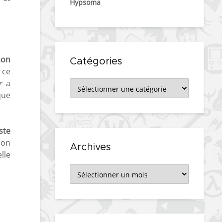
Hypsoma
son
Catégories
 ce
r
a
Catégories
que
ste
son
Archives
lle
Archives