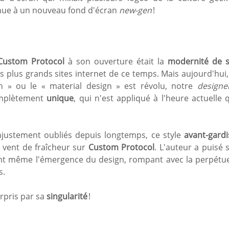
enue à un nouveau fond d'écran
new-gen
!
Custom Protocol
à son ouverture était la
modernité de 
es plus grands sites internet de ce temps. Mais aujourd'hui,
gn » ou le « material design » est révolu, notre
designe
omplètement
unique
, qui n'est appliqué à l'heure actuelle 
njustement oubliés depuis longtemps, ce style
avant-gardi
 vent de fraîcheur sur
Custom Protocol
. L'auteur a puisé 
vant même l'émergence du design, rompant avec la perpétue
s.
rpris par sa
singularité
!