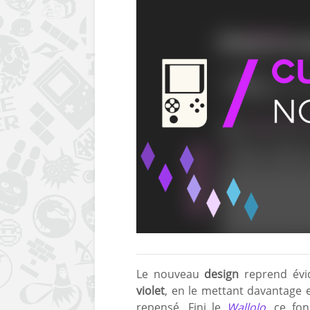
Le nouveau
design
reprend évi
violet
, en le mettant davantage 
repensé. Fini le
Wallolo
, ce fo