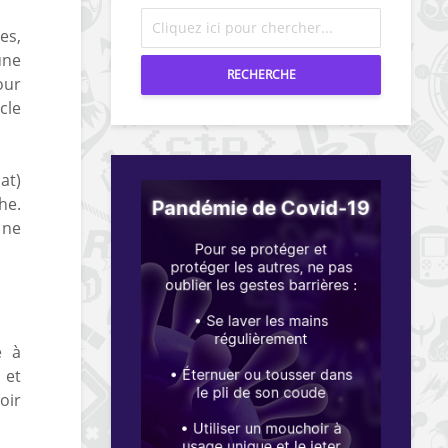
es,
une
RECHERCHE
our
cle
at)
he.
 ne
e à
 et
oir