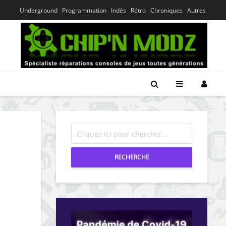
Underground
Programmation
Indés
Rétro
Chroniques
Autres
RECHERCHE