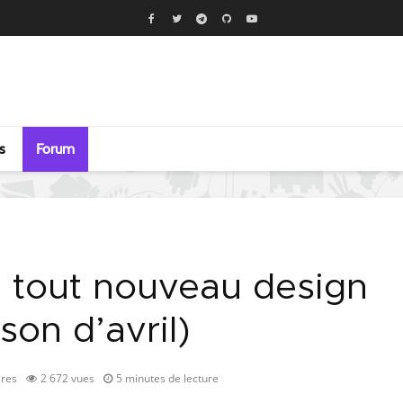
s
Forum
 tout nouveau design
sson d’avril)
res
2 672 vues
5 minutes de lecture