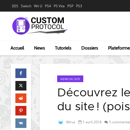
3DS
Switch
Wii U
PS4
PS Vita
PSP
PS3
Accueil
News
Tutoriels
Dossiers
Plateforme
NEWS DU SITE
Découvrez le
du site ! (poi
Wirus
1 avril 2018
5 commentai