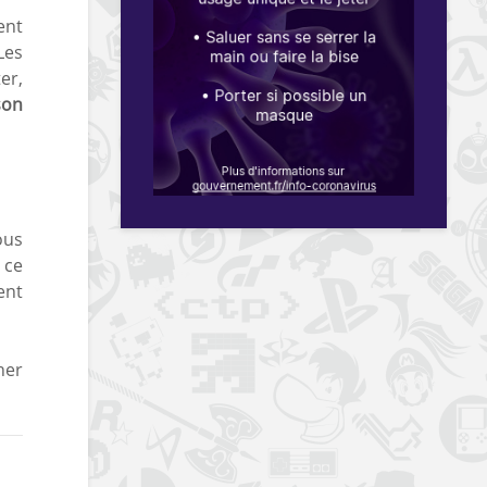
ent
Les
er,
son
us
 ce
ent
her