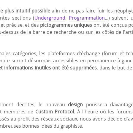
le plus intuitif possible
afin de ne pas faire fuir les néophyt
ntes sections (
Underground
,
Programmation
...) suivent 
t précise, et des
pictogrammes uniques
ont été conçus p
u-dessus de la barre de recherche ou sur les côtés de l'arti
pales catégories, les plateformes d'échange (forum et tch
ompte seront désormais accessibles en permanence à gauc
t informations inutiles ont été supprimées
, dans le but de
mment décrites, le nouveau
design
poussera davantag
s et membres de
Custom Protocol
. À l'heure où les forums
issés au profit des réseaux sociaux, nous avons décidé d'av
mbreuses bonnes idées du graphiste.