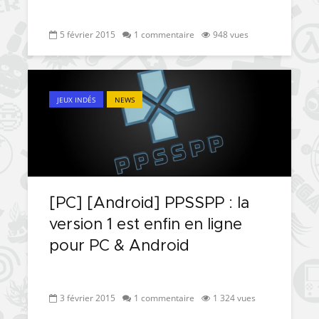
5 février 2015
1 commentaire
948 vues
JEUX INDÉS
NEWS
[PC] [Android] PPSSPP : la
version 1 est enfin en ligne
pour PC & Android
3 février 2015
1 commentaire
1 324 vues