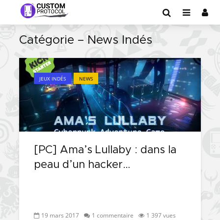
Catégorie – News Indés
JEUX INDÉS
NEWS
[PC] Ama’s Lullaby : dans la
peau d’un hacker…
19 mars 2017
1 commentaire
1 397 vues