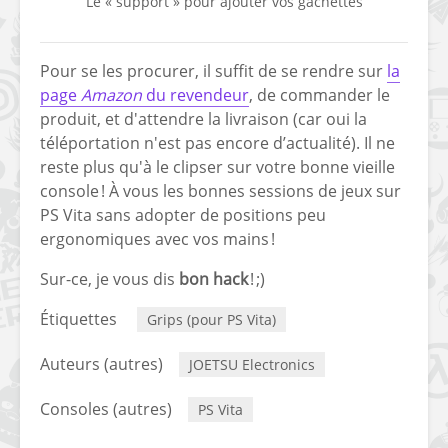
Le « support » pour ajouter vos gâchettes
[PS4] Le point sur le
[PSP] Joye
fameux jailbreak pour
anniversair
6.72 / 7.02
qui fête ses
Pour se les procurer, il suffit de se rendre sur
la
page
Amazon
du revendeur
, de commander le
[Vita] La team CBPS
Custom Pro
produit, et d'attendre la livraison (car oui la
dévoile dans une
de retour !
téléportation n'est pas encore d’actualité). Il ne
vidéo une flopée de
reste plus qu'à le clipser sur votre bonne vieille
nouveaux projets
console ! À vous les bonnes sessions de jeux sur
PS Vita sans adopter de positions peu
ergonomiques avec vos mains !
Sur-ce, je vous dis
bon hack
! ;)
Étiquettes
Grips (pour PS Vita)
Auteurs (autres)
JOETSU Electronics
Consoles (autres)
PS Vita