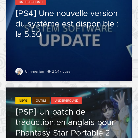
UNDERGROUND
[PS4] Une nouvelle version
du système est disponible :
la 5.50
Cimmerian
2 547 vues
NEWS
OUTILS
UNDERGROUND
[PSP] Un patch de
traduction en anglais pour
Phantasy Star Portable 2