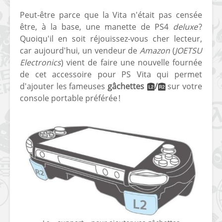
Peut-être parce que la Vita n'était pas censée
être, à la base, une manette de PS4
deluxe
?
Quoiqu'il en soit réjouissez-vous cher lecteur,
car aujourd'hui, un vendeur de
Amazon
(
JOETSU
Electronics
) vient de faire une nouvelle fournée
de cet accessoire pour PS Vita qui permet
[Vita] Ouverture de
[Switch] Le
d'ajouter les fameuses
gâchettes
/
sur votre
KyûHEN, le nouveau
commande
console portable préférée !
concours de
nouveaux S
homebrews
SX Lite so
[PSP] Débricker une
[Switch] S
PSP 2000/3000 est
SX Lite : re
désormais
prévoir ma
possible avec Baryon
de test lan
Sweeper !
[3DS]
[PS4] TUTO - Hacker
TUTO - Inst
/ Jailbreaker sa PS4
jouer à de
en 6.72
« .CIA » vi