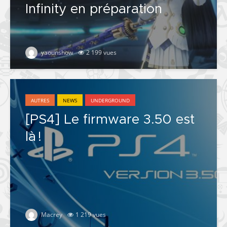
Infinity en préparation
yaounshow
2 199 vues
AUTRES
NEWS
UNDERGROUND
[PS4] Le firmware 3.50 est
là !
Macrey
1 219 vues