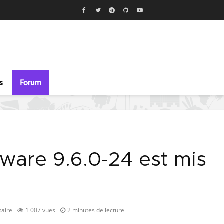
s
Forum
mware 9.6.0-24 est mis
aire
1 007 vues
2 minutes de lecture