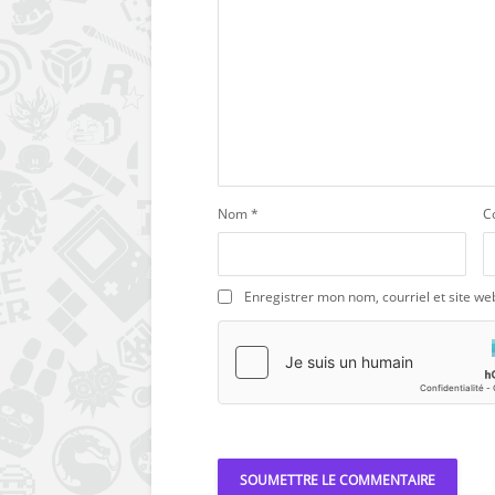
Nom
*
C
Enregistrer mon nom, courriel et site we