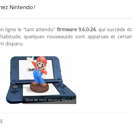
ez Nintendo !
n ligne le "tant attendu"
firmware 9.6.0-24
, qui succède d
habitude, quelques nouveautés sont apparues et certai
t disparu.
Quoi de neuf, docteur Mario ?
ME