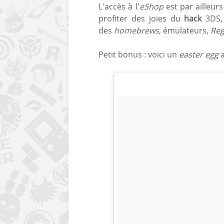
L'accès à l'
eShop
est par ailleur
profiter des joies du
hack
3DS, 
des
homebrews
, émulateurs,
Reg
Petit bonus : voici un
easter egg
a