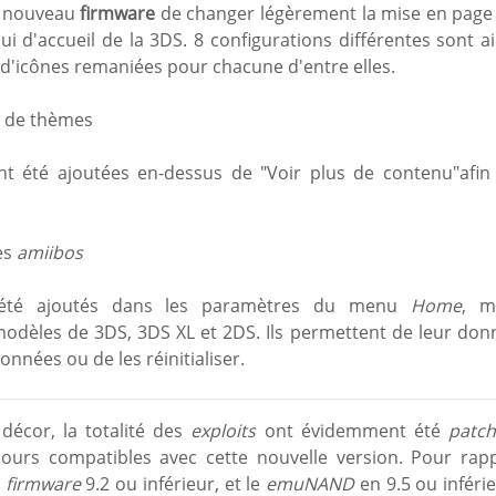
ce nouveau
firmware
de changer légèrement la mise en page
elui d'accueil de la 3DS. 8 configurations différentes sont ai
d'icônes remaniées pour chacune d'entre elles.
e de thèmes
nt été ajoutées en-dessus de "Voir plus de contenu"afin
es
amiibos
té ajoutés dans les paramètres du menu
Home
, m
odèles de 3DS, 3DS XL et 2DS. Ils permettent de leur don
nnées ou de les réinitialiser.
décor, la totalité des
exploits
ont évidemment été
patch
ours compatibles avec cette nouvelle version. Pour rapp
n
firmware
9.2 ou inférieur, et le
emuNAND
en 9.5 ou inférie