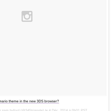
 mario theme in the new 3DS browser?
r sam byford (@345triangle) le
4 Déc. 2014 à 0h01 PST