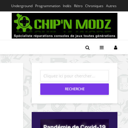
Underground
Programmation
Indés
Rétro
Chroniques
Autres
RECHERCHE