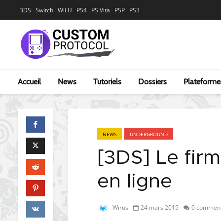
3DS
Switch
Wii U
PS4
PS Vita
PSP
PS3
Accueil
News
Tutoriels
Dossiers
Plateforme
NEWS
UNDERGROUND
[3DS] Le fir
en ligne
Wirus
24 mars 2015
0 comment