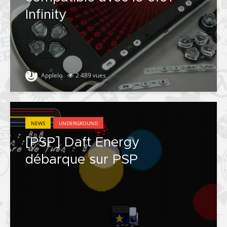
Infinity
Applelo
2 489 vues
NEWS
UNDERGROUND
[PSP] Daft Energy
débarque sur PSP