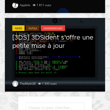
Applelo
1 811 vues
NEWS
OUTILS
UNDERGROUND
[3DS] 3DSident s’offre une
petite mise à jour
TheMath38
1 593 vues