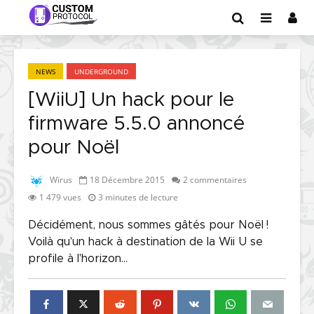
NEWS
UNDERGROUND
[WiiU] Un hack pour le
firmware 5.5.0 annoncé
pour Noël
Wirus
18 Décembre 2015
2 commentaires
1 479 vues
3 minutes de lecture
Décidément, nous sommes gâtés pour Noël !
Voilà qu'un hack à destination de la Wii U se
profile à l'horizon...