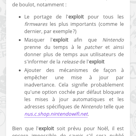
de boulot, notamment :
Le portage de l'
exploit
pour tous les
firmwares
les plus importants (comme le
dernier, par exemple ?)
Masquer l'
exploit
afin que
Nintendo
prenne du temps à le
patcher
et ainsi
[Vita] Ouverture de
[Switch] Le
donner plus de temps aux utilisateurs de
KyûHEN, le nouveau
commande
s'informer de la
release
de l'
exploit
concours de
nouveaux S
homebrews
SX Lite so
Ajouter des mécanismes de façon à
empêcher une mise à jour par
[PSP] Débricker une
[Switch] S
inadvertance. Cela signifie probablement
PSP 2000/3000 est
SX Lite : re
qu'une option cochée par défaut bloquera
désormais
prévoir ma
les mises à jour automatiques et les
possible avec Baryon
de test lan
adresses spécifiques de
Nintendo
telle que
Sweeper !
[3DS]
nus.c.shop.nintendowifi.net
.
[PS4] TUTO - Hacker
TUTO - Inst
/ Jailbreaker sa PS4
jouer à de
Bien que l'
exploit
soit prévu pour Noël, il est
en 6.72
« .CIA » vi
encore impossible de savoir s'il sera publié