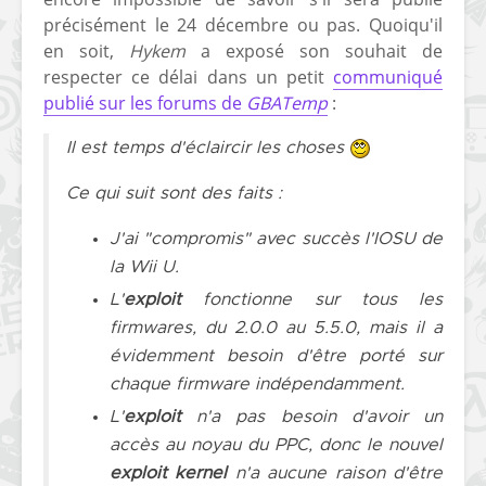
précisément le 24 décembre ou pas. Quoiqu'il
[PS4] Le point sur le
[PSP] Joye
en soit,
Hykem
a exposé son souhait de
fameux jailbreak pour
anniversair
6.72 / 7.02
qui fête ses
respecter ce délai dans un petit
communiqué
publié sur les forums de
GBATemp
:
[Vita] La team CBPS
Custom Pro
dévoile dans une
de retour !
Il est temps d'éclaircir les choses
vidéo une flopée de
nouveaux projets
Ce qui suit sont des faits :
J'ai "compromis" avec succès l'IOSU de
la Wii U.
L'
exploit
fonctionne sur tous les
firmwares
, du 2.0.0 au 5.5.0, mais il a
évidemment besoin d'être porté sur
chaque
firmware
indépendamment.
L'
exploit
n'a pas besoin d'avoir un
accès au noyau du
PPC
, donc le nouvel
exploit kernel
n'a aucune raison d'être