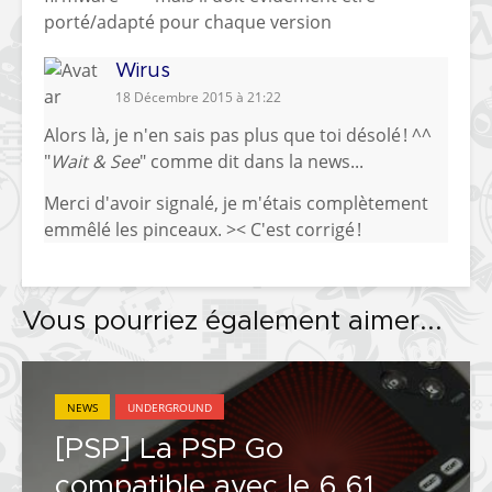
porté/adapté pour chaque version
Wirus
18 Décembre 2015 à 21:22
Alors là, je n'en sais pas plus que toi désolé ! ^^
"
Wait & See
" comme dit dans la news...
Merci d'avoir signalé, je m'étais complètement
emmêlé les pinceaux. >< C'est corrigé !
Vous pourriez également aimer...
NEWS
UNDERGROUND
[PSP] La PSP Go
compatible avec le 6.61