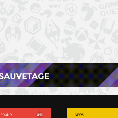
GROUND
843
NEWS