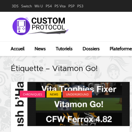
3DS
Switch
Wii U
PS4
PS Vita
PSP
PS3
Accueil
News
Tutoriels
Dossiers
Plateforme
Étiquette – Vitamon Go!
CHRONIQUES
NEWS
UNDERGROUND