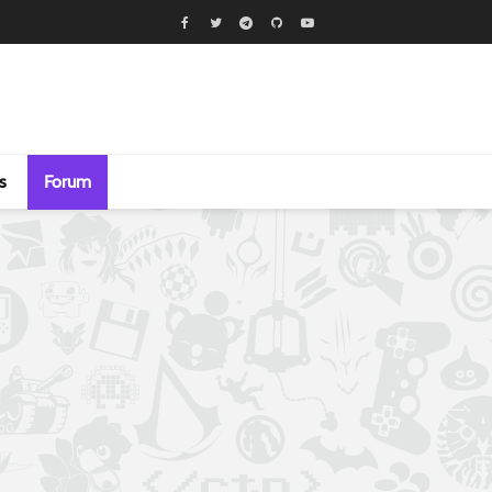
s
Forum