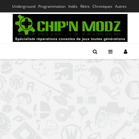
Underground
Programmation
Indés
Rétro
Chroniques
Autres