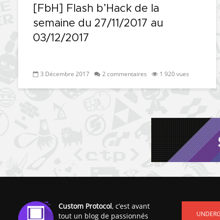
[FbH] Flash b’Hack de la
semaine du 27/11/2017 au
03/12/2017
3 Décembre 2017
2 commentaires
1 920 vues
Custom Protocol
, c’est avant
UNDER
tout un blog de passionnés