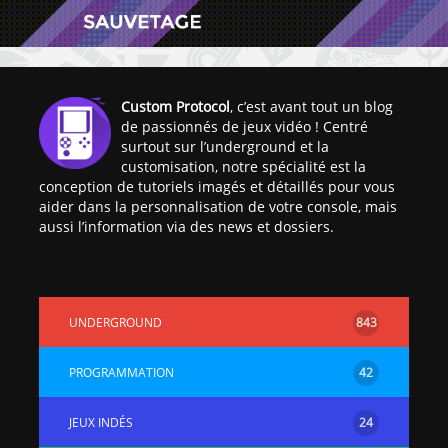
Custom Protocol
, c’est avant tout un blog
de passionnés de jeux vidéo ! Centré
surtout sur l’underground et la
[Vita] Ouverture de
[Switch] Le
customisation, notre spécialité est la
KyûHEN, le nouveau
commande
conception de tutoriels imagés et détaillés pour vous
concours de
nouveaux S
aider dans la personnalisation de votre console, mais
homebrews
SX Lite so
aussi l’information via des news et dossiers.
[PSP] Débricker une
[Switch] S
PSP 2000/3000 est
SX Lite : re
désormais
prévoir ma
UNDERGROUND
843
possible avec Baryon
de test lan
Sweeper !
[3DS]
PROGRAMMATION
42
[PS4] TUTO - Hacker
TUTO - Inst
/ Jailbreaker sa PS4
jouer à de
JEUX INDÉS
24
en 6.72
« .CIA » vi