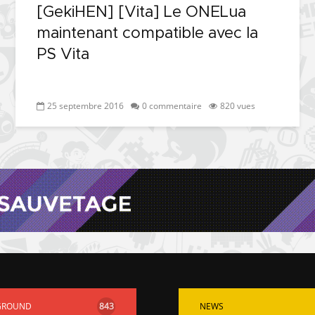
[GekiHEN] [Vita] Le ONELua
maintenant compatible avec la
PS Vita
25 septembre 2016
0 commentaire
820 vues
GROUND
843
NEWS