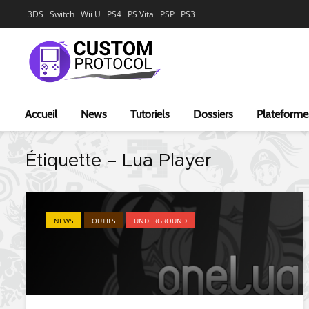
3DS
Switch
Wii U
PS4
PS Vita
PSP
PS3
Accueil
News
Tutoriels
Dossiers
Plateforme
Étiquette – Lua Player
NEWS
OUTILS
UNDERGROUND