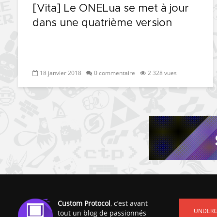
[Vita] Le ONELua se met à jour
dans une quatrième version
18 janvier 2018
0 commentaire
2 328 vues
Custom Protocol
, c’est avant
UNDER
tout un blog de passionnés