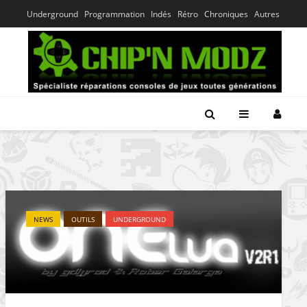
Underground
Programmation
Indés
Rétro
Chroniques
Autres
NEWS
OUTILS
UNDERGROUND