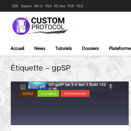
3DS
Switch
Wii U
PS4
PS Vita
PSP
PS3
Accueil
News
Tutoriels
Dossiers
Plateforme
Étiquette – gpSP
OUTILS
TUTORIELS
UNDERGROUND