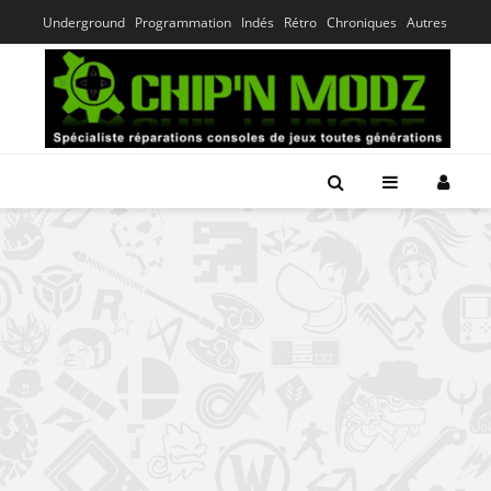
Underground
Programmation
Indés
Rétro
Chroniques
Autres