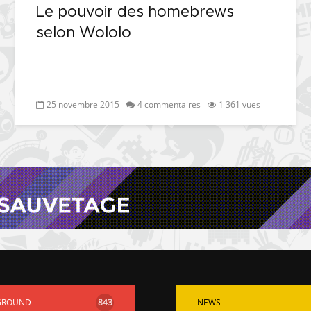
Le pouvoir des homebrews
selon Wololo
25 novembre 2015
4 commentaires
1 361 vues
GROUND
843
NEWS