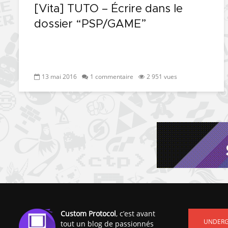
[Vita] TUTO – Écrire dans le
dossier “PSP/GAME”
13 mai 2016
1 commentaire
2 951 vues
Custom Protocol
, c’est avant
UNDER
tout un blog de passionnés