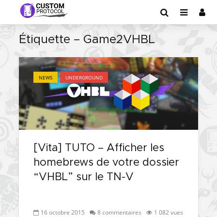
Étiquette – Game2VHBL
NEWS
UNDERGROUND
[Vita] TUTO – Afficher les
homebrews de votre dossier
“VHBL” sur le TN-V
16 octobre 2015
8 commentaires
1 082 vues