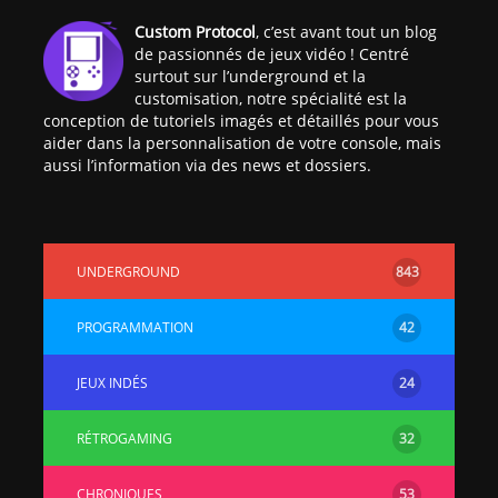
[PS4] Le point sur le
[PSP] Joye
Custom Protocol
, c’est avant tout un blog
fameux jailbreak pour
anniversair
de passionnés de jeux vidéo ! Centré
6.72 / 7.02
qui fête ses
surtout sur l’underground et la
customisation, notre spécialité est la
conception de tutoriels imagés et détaillés pour vous
[Vita] La team CBPS
Custom Pro
aider dans la personnalisation de votre console, mais
dévoile dans une
de retour !
aussi l’information via des news et dossiers.
vidéo une flopée de
nouveaux projets
UNDERGROUND
843
PROGRAMMATION
42
JEUX INDÉS
24
RÉTROGAMING
32
CHRONIQUES
53