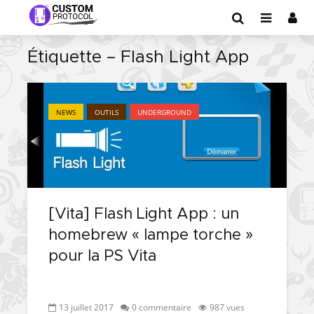
Étiquette – Flash Light App
NEWS
OUTILS
UNDERGROUND
[Vita] Flash Light App : un
homebrew « lampe torche »
pour la PS Vita
13 juillet 2017
0 commentaire
987 vues