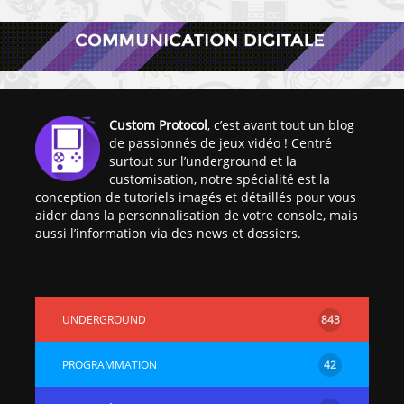
Custom Protocol
, c’est avant tout un blog
de passionnés de jeux vidéo ! Centré
[Vita] Ouverture de
[Switch] Le
surtout sur l’underground et la
KyûHEN, le nouveau
commande
customisation, notre spécialité est la
concours de
nouveaux S
conception de tutoriels imagés et détaillés pour vous
homebrews
SX Lite so
aider dans la personnalisation de votre console, mais
aussi l’information via des news et dossiers.
[PSP] Débricker une
[Switch] S
PSP 2000/3000 est
SX Lite : re
désormais
prévoir ma
possible avec Baryon
de test lan
Sweeper !
UNDERGROUND
843
[3DS]
[PS4] TUTO - Hacker
TUTO - Inst
PROGRAMMATION
42
/ Jailbreaker sa PS4
jouer à de
en 6.72
« .CIA » vi