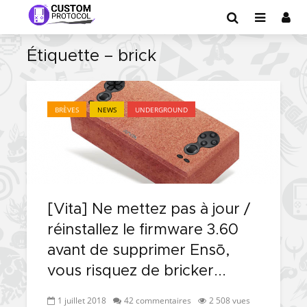
Étiquette – brick
BRÈVES
NEWS
UNDERGROUND
[Vita] Ne mettez pas à jour /
réinstallez le firmware 3.60
avant de supprimer Ensō,
vous risquez de bricker...
1 juillet 2018
42 commentaires
2 508 vues