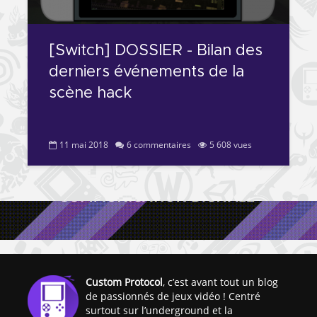
[PS4] Le point sur le
[PSP] Joye
fameux jailbreak pour
anniversair
6.72 / 7.02
qui fête ses
[Switch] DOSSIER - Bilan des
derniers événements de la
[Vita] La team CBPS
Custom Pro
dévoile dans une
de retour !
scène hack
vidéo une flopée de
nouveaux projets
11 mai 2018
6 commentaires
5 608 vues
Custom Protocol
, c’est avant tout un blog
de passionnés de jeux vidéo ! Centré
surtout sur l’underground et la