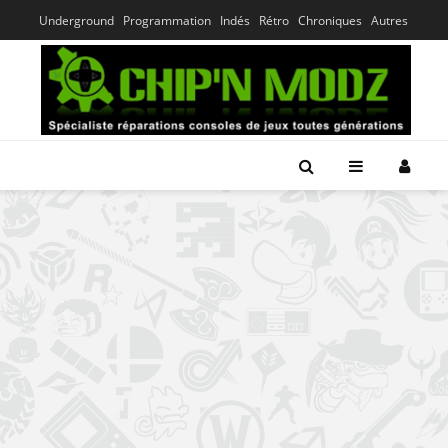
Underground
Programmation
Indés
Rétro
Chroniques
Autres