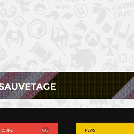
GROUND
843
NEWS