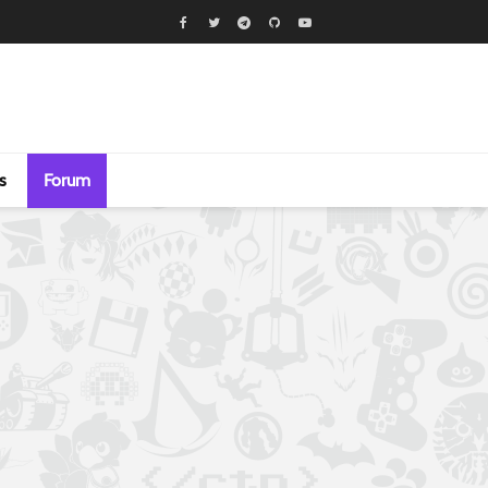
s
Forum