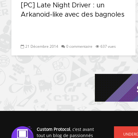
[PC] Late Night Driver : un
Arkanoid-like avec des bagnoles
21 Décembre 2014
0 commentaire
637 vues
Custom Protocol
, c’est avant
UNDER
tout un blog de passionnés