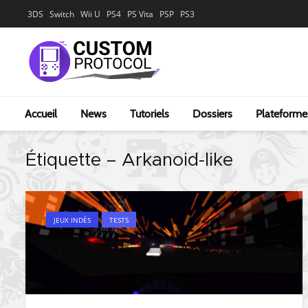
3DS
Switch
Wii U
PS4
PS Vita
PSP
PS3
Accueil
News
Tutoriels
Dossiers
Plateforme
Étiquette – Arkanoid-like
JEUX INDÉS
TESTS