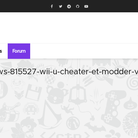
s
Forum
ws-815527-wii-u-cheater-et-modder-v