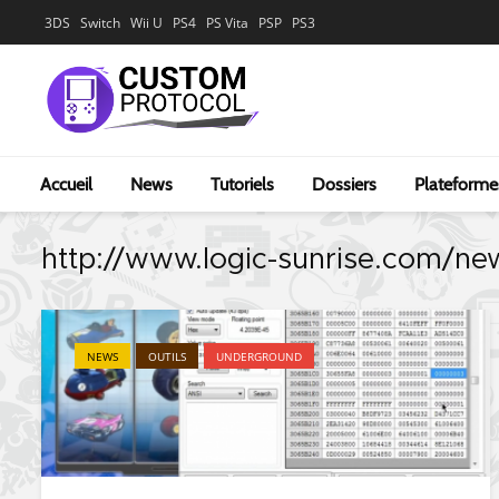
3DS
Switch
Wii U
PS4
PS Vita
PSP
PS3
Accueil
News
Tutoriels
Dossiers
Plateforme
http://www.logic-sunrise.com/ne
NEWS
OUTILS
UNDERGROUND