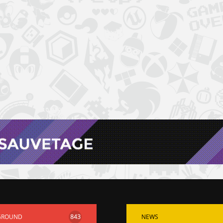
GROUND
843
NEWS