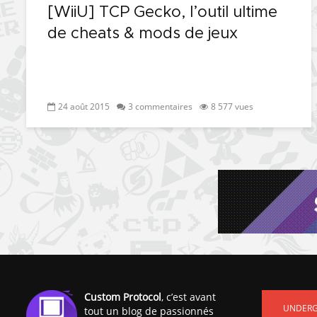
[WiiU] TCP Gecko, l’outil ultime
de cheats & mods de jeux
24 août 2015
3 commentaires
8 577 vues
Custom Protocol
, c’est avant
UNDER
tout un blog de passionnés