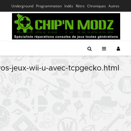
Underground
Programmation
Indés
Rétro
Chroniques
Autres
os-jeux-wii-u-avec-tcpgecko.html