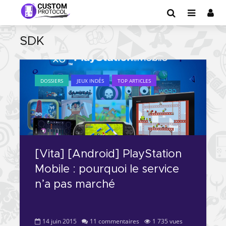
SDK
DOSSIERS
JEUX INDÉS
TOP ARTICLES
[Vita] [Android] PlayStation
Mobile : pourquoi le service
n’a pas marché
14 juin 2015
11 commentaires
1 735 vues