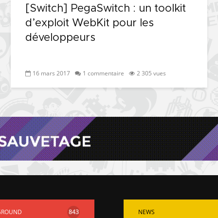
[Switch] PegaSwitch : un toolkit
d’exploit WebKit pour les
développeurs
16 mars 2017
1 commentaire
2 305 vues
GROUND
843
NEWS