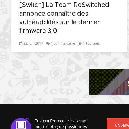
[Switch] La Team ReSwitched
annonce connaître des
vulnérabilités sur le dernier
firmware 3.0
22 juin 2017
1 commentaire
1 153 vues
Custom Protocol
, c’est avant
UNDER
tout un blog de passionnés