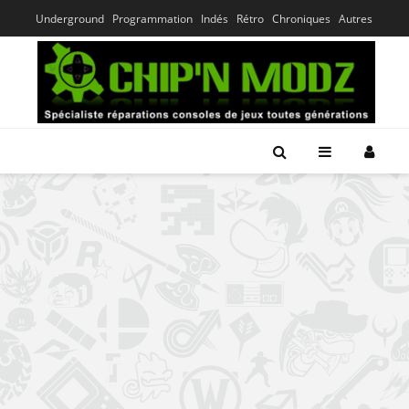
Underground
Programmation
Indés
Rétro
Chroniques
Autres