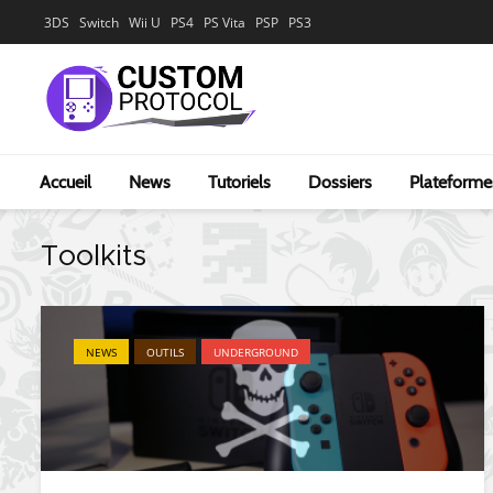
3DS
Switch
Wii U
PS4
PS Vita
PSP
PS3
Accueil
News
Tutoriels
Dossiers
Plateforme
Toolkits
NEWS
OUTILS
UNDERGROUND