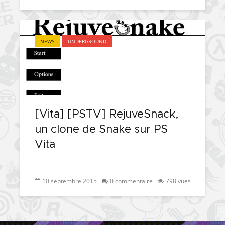
NEWS
UNDERGROUND
[Vita] [PSTV] RejuveSnack,
un clone de Snake sur PS
Vita
10 septembre 2015
0 commentaire
798 vues