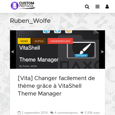
Ruben_Wolfe
NEWS
OUTILS
UNDERGROUND
[Vita] Changer facilement de
thème grâce à VitaShell
Theme Manager
2 septembre 2016
4 commentaires
3 336 vues