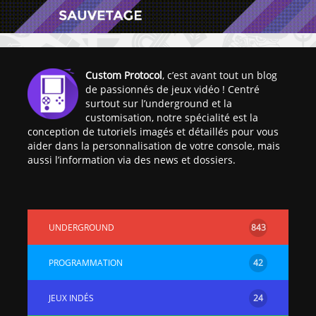
Custom Protocol
, c’est avant tout un blog
de passionnés de jeux vidéo ! Centré
surtout sur l’underground et la
[Vita] Ouverture de
[Switch] Le
customisation, notre spécialité est la
KyûHEN, le nouveau
commande
conception de tutoriels imagés et détaillés pour vous
concours de
nouveaux S
aider dans la personnalisation de votre console, mais
homebrews
SX Lite so
aussi l’information via des news et dossiers.
[PSP] Débricker une
[Switch] S
PSP 2000/3000 est
SX Lite : re
désormais
prévoir ma
UNDERGROUND
843
possible avec Baryon
de test lan
Sweeper !
[3DS]
PROGRAMMATION
42
[PS4] TUTO - Hacker
TUTO - Inst
/ Jailbreaker sa PS4
jouer à de
JEUX INDÉS
24
en 6.72
« .CIA » vi