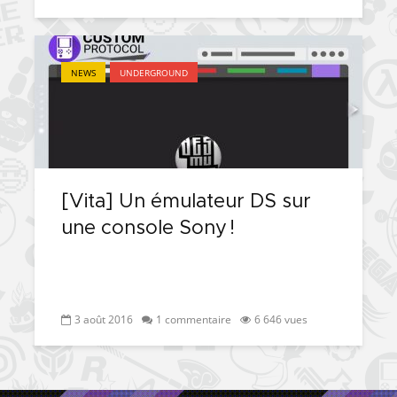
NEWS
UNDERGROUND
[Vita] Un émulateur DS sur
une console Sony !
3 août 2016
1 commentaire
6 646 vues