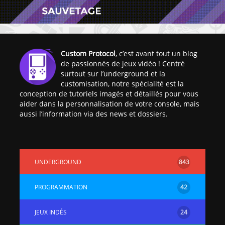
Custom Protocol
, c’est avant tout un blog
de passionnés de jeux vidéo ! Centré
surtout sur l’underground et la
[Vita] Ouverture de
[Switch] Le
customisation, notre spécialité est la
KyûHEN, le nouveau
commande
conception de tutoriels imagés et détaillés pour vous
concours de
nouveaux S
aider dans la personnalisation de votre console, mais
homebrews
SX Lite so
aussi l’information via des news et dossiers.
[PSP] Débricker une
[Switch] S
PSP 2000/3000 est
SX Lite : re
désormais
prévoir ma
UNDERGROUND
843
possible avec Baryon
de test lan
Sweeper !
[3DS]
PROGRAMMATION
42
[PS4] TUTO - Hacker
TUTO - Inst
/ Jailbreaker sa PS4
jouer à de
JEUX INDÉS
24
en 6.72
« .CIA » vi