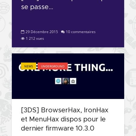
se passe…
29 Décembre 2015
10 commentaires
1 212 vues
NEWS
UNDERGROUND
[3DS] BrowserHax, IronHax
et MenuHax dispos pour le
dernier firmware 10.3.0