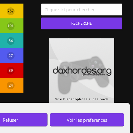
757
RECHERCHE
191
54
27
39
24
Refuser
Voir les préférences