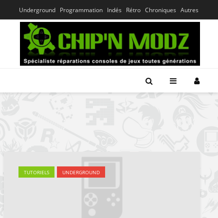
Underground
Programmation
Indés
Rétro
Chroniques
Autres
TUTORIELS
UNDERGROUND