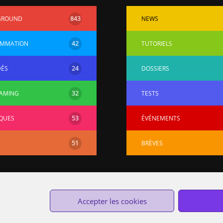
GROUND
843
NEWS
MMATION
42
TUTORIELS
DÉS
24
DOSSIERS
AMING
32
TESTS
QUES
53
ÉVÉNEMENTS
51
BRÈVES
Accepter les cookies
Custom Protocol © 2014-2020 —
Cookies