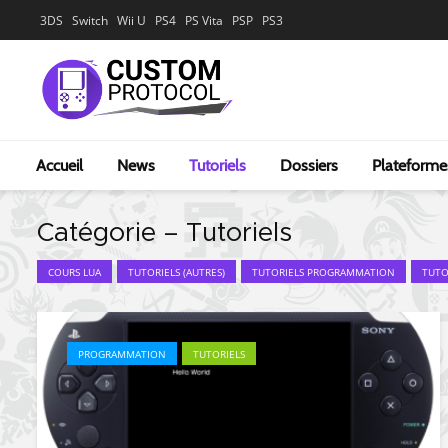
3DS
Switch
Wii U
PS4
PS Vita
PSP
PS3
Accueil
News
Tutoriels
Dossiers
Plateforme
Catégorie – Tutoriels
COURS LUA
TUTORIELS (AUTRES)
TUTORIELS PROGRAMMATION
TUTO
PROGRAMMATION
TUTORIELS