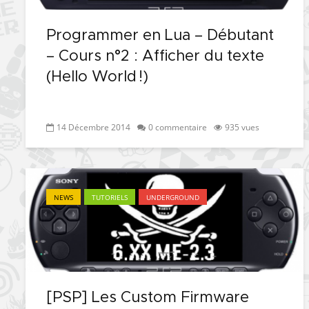
Programmer en Lua – Débutant
– Cours n°2 : Afficher du texte
(Hello World !)
14 Décembre 2014
0 commentaire
935 vues
NEWS
TUTORIELS
UNDERGROUND
[PSP] Les Custom Firmware