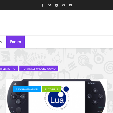
s
Forum
RIELS RETRO
TUTORIELS UNDERGROUND
PROGRAMMATION
TUTORIELS