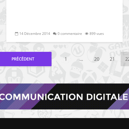
14 Décembre 2014
0 commentaire
899 vues
1
…
20
21
2
PRÉCÉDENT