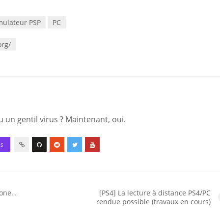
mulateur PSP
PC
org/
 un gentil virus ? Maintenant, oui.
ES
hone…
[PS4] La lecture à distance PS4/PC
rendue possible (travaux en cours)