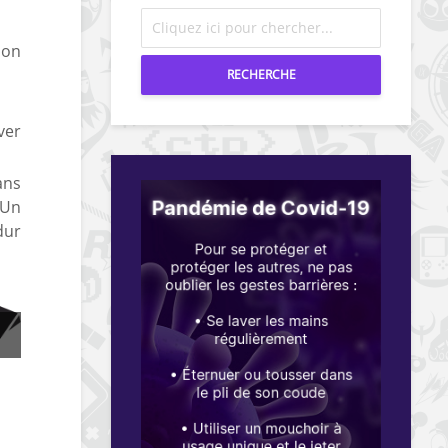
ion
RECHERCHE
ver
ans
 Un
dur