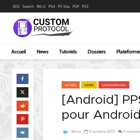
3DS
Switch
Wii U
PS4
PS Vita
PSP
PS3
Accueil
News
Tutoriels
Dossiers
Plateforme
AUTRES
NEWS
UNDERGROUND
[Android] PP
pour Android
Wirus
9 octobre 2015
0 commen