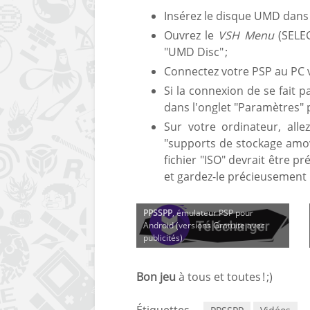
Insérez le disque UMD dans 
Ouvrez le
VSH Menu
(SELEC
"UMD Disc" ;
Connectez votre PSP au PC v
Si la connexion de se fait
dans l'onglet "Paramètres" p
Sur votre ordinateur, alle
"supports de stockage amov
fichier "ISO" devrait être pr
et gardez-le précieusement 
PPSSPP
, émulateur PSP pour
Android (versions Gratuite avec
publicités)
Bon jeu
à tous et toutes ! ;)
Étiquettes