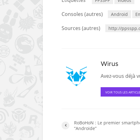
PPSSPP
Vidéos
Consoles (autres)
Android
E
Sources (autres)
http://ppsspp.
Wirus
Avez-vous déjà vu
VOIR TOUS LES ARTICL
RoBoHoN : Le premier smartp
“Androïde”