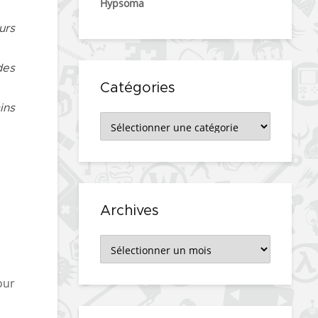
Hypsoma
urs
des
Catégories
ins
Catégories
Archives
Archives
our