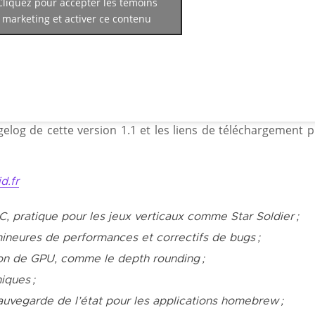
Cliquez pour accepter les témoins
marketing et activer ce contenu
gelog de cette version 1.1 et les liens de téléchargement p
d.fr
PC, pratique pour les jeux verticaux comme
Star Soldier
;
ineures de performances et correctifs de bugs ;
tion de GPU, comme le
depth rounding
;
iques ;
auvegarde de l’état pour les applications
homebrew
;