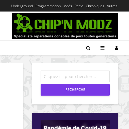
Underground
Programmation
Indés
Rétro
Chroniques
Autres
RECHERCHE