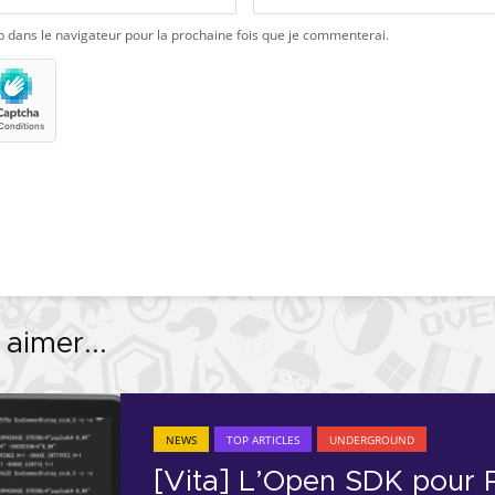
b dans le navigateur pour la prochaine fois que je commenterai.
aimer...
NEWS
TOP ARTICLES
UNDERGROUND
[Vita] L’Open SDK pour 