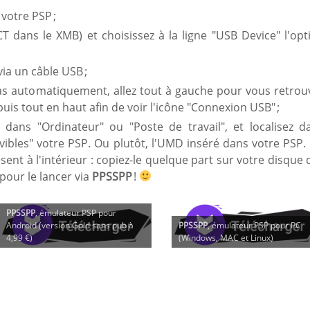
votre PSP ;
T dans le XMB) et choisissez à la ligne "USB Device" l'opt
ia un câble USB ;
 pas automatiquement, allez tout à gauche pour vous retrou
uis tout en haut afin de voir l'icône "Connexion USB" ;
z dans "Ordinateur" ou "Poste de travail", et localisez d
ibles" votre PSP. Ou plutôt, l'UMD inséré dans votre PSP.
ésent à l'intérieur : copiez-le quelque part sur votre disque 
pour le lancer via
PPSSPP
!
PPSSPP
, émulateur PSP pour
Android (version Gold sans pub à
PPSSPP
, émulateur PSP pour PC
4,99 €)
(Windows, MAC et Linux)