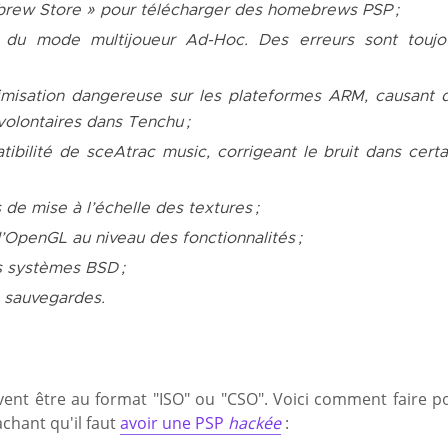
brew Store » pour télécharger des
homebrews
PSP ;
s du mode multijoueur
Ad-Hoc
. Des erreurs sont toujo
imisation dangereuse sur les plateformes ARM, causant 
volontaires dans
Tenchu
;
tibilité de
sceAtrac music
, corrigeant le bruit dans certa
de mise à l’échelle des textures ;
’
OpenGL
au niveau des fonctionnalités ;
s systèmes BSD ;
s sauvegardes.
oivent être au format "ISO" ou "CSO". Voici comment faire p
chant qu'il faut
avoir une PSP
hackée
: