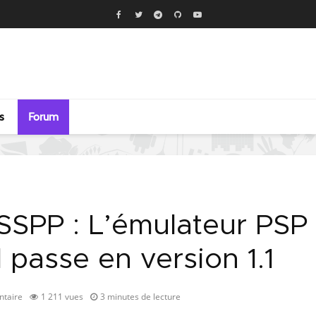
s
Forum
SSPP : L’émulateur PSP
 passe en version 1.1
taire
1 211 vues
3 minutes de lecture