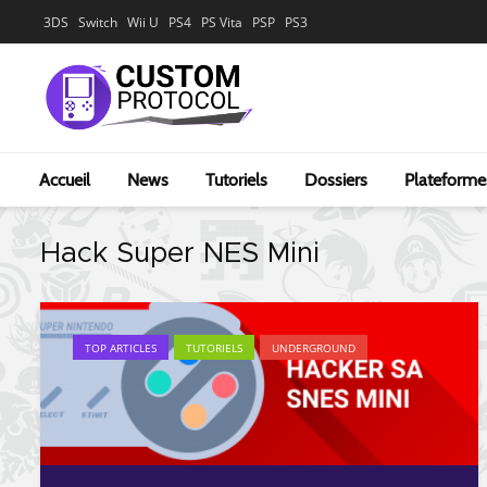
3DS
Switch
Wii U
PS4
PS Vita
PSP
PS3
Accueil
News
Tutoriels
Dossiers
Plateforme
Hack Super NES Mini
TOP ARTICLES
TUTORIELS
UNDERGROUND