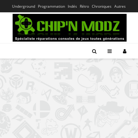
Underground
Programmation
Indés
Rétro
Chroniques
Autres