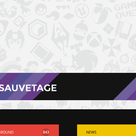
GROUND
843
NEWS