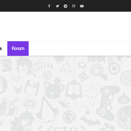
s
Forum