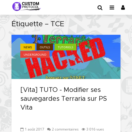
Étiquette – TCE
NEWS
OUTILS
TUTORIELS
UNDERGROUND
[Vita] TUTO - Modifier ses
sauvegardes Terraria sur PS
Vita
1 août 2017
2 commentaires
3 016 vues