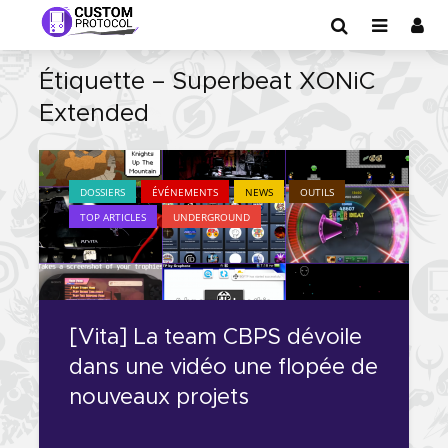
Étiquette – Superbeat XONiC
Extended
DOSSIERS
ÉVÉNEMENTS
NEWS
OUTILS
TOP ARTICLES
UNDERGROUND
[Vita] La team CBPS dévoile
dans une vidéo une flopée de
nouveaux projets