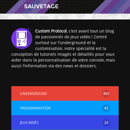
Custom Protocol
, c’est avant tout un blog
de passionnés de jeux vidéo ! Centré
surtout sur l’underground et la
[Vita] Ouverture de
[Switch] Le
customisation, notre spécialité est la
KyûHEN, le nouveau
commande
conception de tutoriels imagés et détaillés pour vous
concours de
nouveaux S
aider dans la personnalisation de votre console, mais
homebrews
SX Lite so
aussi l’information via des news et dossiers.
[PSP] Débricker une
[Switch] S
PSP 2000/3000 est
SX Lite : re
désormais
prévoir ma
UNDERGROUND
843
possible avec Baryon
de test lan
Sweeper !
[3DS]
PROGRAMMATION
42
[PS4] TUTO - Hacker
TUTO - Inst
/ Jailbreaker sa PS4
jouer à de
JEUX INDÉS
24
en 6.72
« .CIA » vi