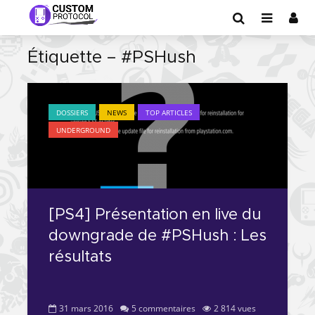
Étiquette – #PSHush
DOSSIERS
NEWS
TOP ARTICLES
UNDERGROUND
[PS4] Présentation en live du
downgrade de #PSHush : Les
résultats
31 mars 2016
5 commentaires
2 814 vues