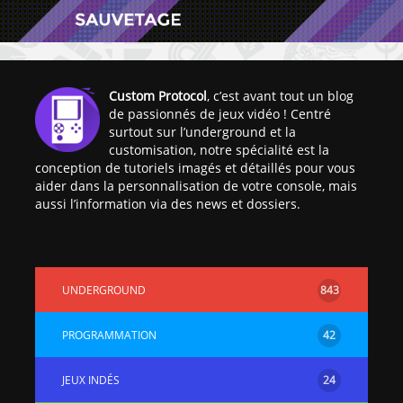
Custom Protocol
, c’est avant tout un blog
de passionnés de jeux vidéo ! Centré
surtout sur l’underground et la
[Vita] Ouverture de
[Switch] Le
customisation, notre spécialité est la
KyûHEN, le nouveau
commande
conception de tutoriels imagés et détaillés pour vous
concours de
nouveaux S
aider dans la personnalisation de votre console, mais
homebrews
SX Lite so
aussi l’information via des news et dossiers.
[PSP] Débricker une
[Switch] S
PSP 2000/3000 est
SX Lite : re
désormais
prévoir ma
UNDERGROUND
843
possible avec Baryon
de test lan
Sweeper !
[3DS]
PROGRAMMATION
42
[PS4] TUTO - Hacker
TUTO - Inst
/ Jailbreaker sa PS4
jouer à de
JEUX INDÉS
24
en 6.72
« .CIA » vi