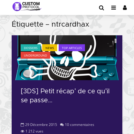
Étiquette – ntrcardhax
DOSSIERS
NEWS
TOP ARTICLES
UNDERGROUND
[3DS] Petit récap’ de ce qu’il
se passe…
29 Décembre 2015
10 commentaires
1 212 vues