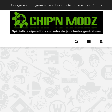
Underground
Programmation
Indés
Rétro
Chroniques
Autres