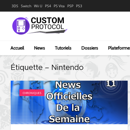
3DS
Switch
Wii U
PS4
PS Vita
PSP
PS3
Accueil
News
Tutoriels
Dossiers
Plateforme
Étiquette – Nintendo
CHRONIQUES