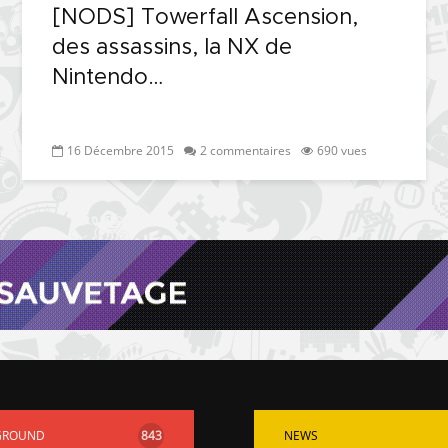
[NODS] Towerfall Ascension,
des assassins, la NX de
Nintendo…
16 Décembre 2015
2 commentaires
690 vues
GROUND
843
NEWS