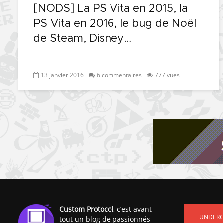
[NODS] La PS Vita en 2015, la
PS Vita en 2016, le bug de Noël
de Steam, Disney…
13 janvier 2016
6 commentaires
777 vues
Custom Protocol
, c’est avant
UNDER
tout un blog de passionnés