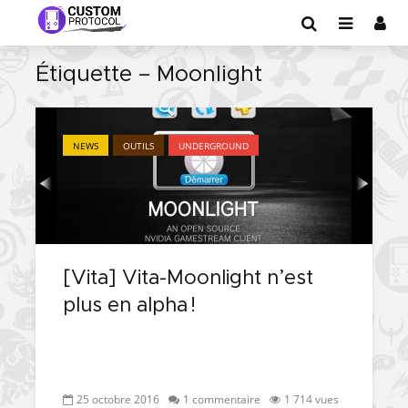
Étiquette – Moonlight
NEWS
OUTILS
UNDERGROUND
[Vita] Vita-Moonlight n’est
plus en alpha !
25 octobre 2016
1 commentaire
1 714 vues