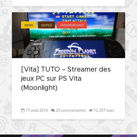
NEWS
OUTILS
UNDERGROUND
[Vita] TUTO – Streamer des
jeux PC sur PS Vita
(Moonlight)
17 août 2016
25 commentaires
12 257 vues