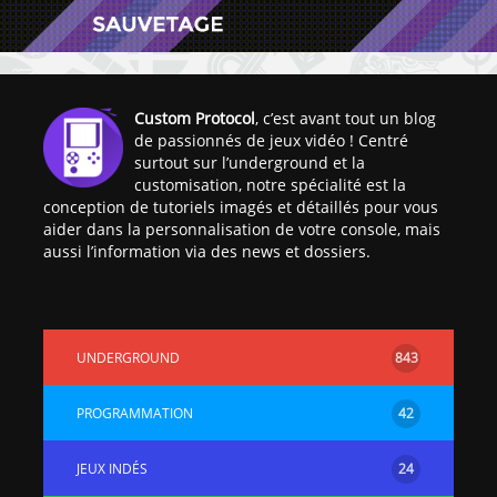
Custom Protocol
, c’est avant tout un blog
de passionnés de jeux vidéo ! Centré
surtout sur l’underground et la
[Vita] Ouverture de
[Switch] Le
customisation, notre spécialité est la
KyûHEN, le nouveau
commande
conception de tutoriels imagés et détaillés pour vous
concours de
nouveaux S
aider dans la personnalisation de votre console, mais
homebrews
SX Lite so
aussi l’information via des news et dossiers.
[PSP] Débricker une
[Switch] S
PSP 2000/3000 est
SX Lite : re
désormais
prévoir ma
UNDERGROUND
843
possible avec Baryon
de test lan
Sweeper !
[3DS]
PROGRAMMATION
42
[PS4] TUTO - Hacker
TUTO - Inst
/ Jailbreaker sa PS4
jouer à de
JEUX INDÉS
24
en 6.72
« .CIA » vi