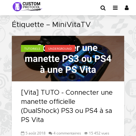
Étiquette – MiniVitaTV
TUTORIELS
UNDERGROUND
[Vita] TUTO - Connecter une
manette officielle
(DualShock) PS3 ou PS4 à sa
PS Vita
5 août 2018
4 commentaires
15 452 vues