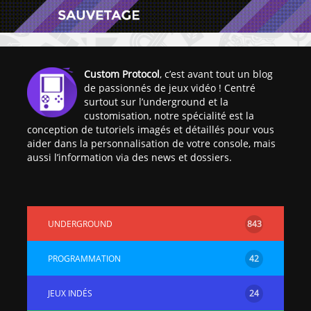
Custom Protocol
, c’est avant tout un blog
de passionnés de jeux vidéo ! Centré
surtout sur l’underground et la
[Vita] Ouverture de
[Switch] Le
customisation, notre spécialité est la
KyûHEN, le nouveau
commande
conception de tutoriels imagés et détaillés pour vous
concours de
nouveaux S
aider dans la personnalisation de votre console, mais
homebrews
SX Lite so
aussi l’information via des news et dossiers.
[PSP] Débricker une
[Switch] S
PSP 2000/3000 est
SX Lite : re
désormais
prévoir ma
UNDERGROUND
843
possible avec Baryon
de test lan
Sweeper !
[3DS]
PROGRAMMATION
42
[PS4] TUTO - Hacker
TUTO - Inst
/ Jailbreaker sa PS4
jouer à de
JEUX INDÉS
24
en 6.72
« .CIA » vi