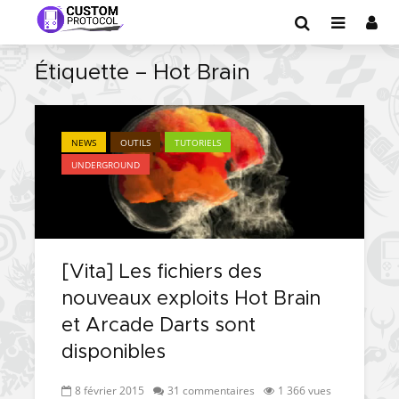
Étiquette – Hot Brain
NEWS
OUTILS
TUTORIELS
UNDERGROUND
[Vita] Les fichiers des
nouveaux exploits Hot Brain
et Arcade Darts sont
disponibles
8 février 2015
31 commentaires
1 366 vues