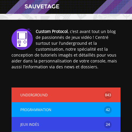
Custom Protocol
, c’est avant tout un blog
de passionnés de jeux vidéo ! Centré
surtout sur l’underground et la
[Vita] Ouverture de
[Switch] Le
customisation, notre spécialité est la
KyûHEN, le nouveau
commande
conception de tutoriels imagés et détaillés pour vous
concours de
nouveaux S
aider dans la personnalisation de votre console, mais
homebrews
SX Lite so
aussi l’information via des news et dossiers.
[PSP] Débricker une
[Switch] S
PSP 2000/3000 est
SX Lite : re
désormais
prévoir ma
UNDERGROUND
843
possible avec Baryon
de test lan
Sweeper !
[3DS]
PROGRAMMATION
42
[PS4] TUTO - Hacker
TUTO - Inst
/ Jailbreaker sa PS4
jouer à de
JEUX INDÉS
24
en 6.72
« .CIA » vi