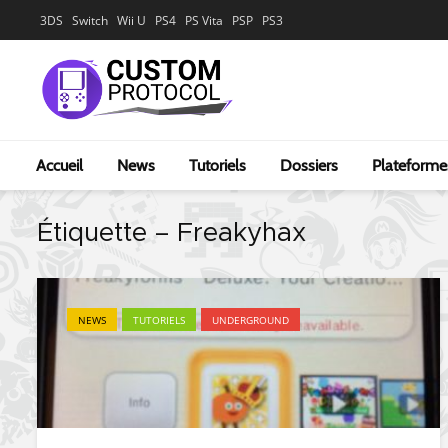
3DS
Switch
Wii U
PS4
PS Vita
PSP
PS3
Accueil
News
Tutoriels
Dossiers
Plateforme
Étiquette – Freakyhax
NEWS
TUTORIELS
UNDERGROUND