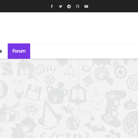
s
Forum