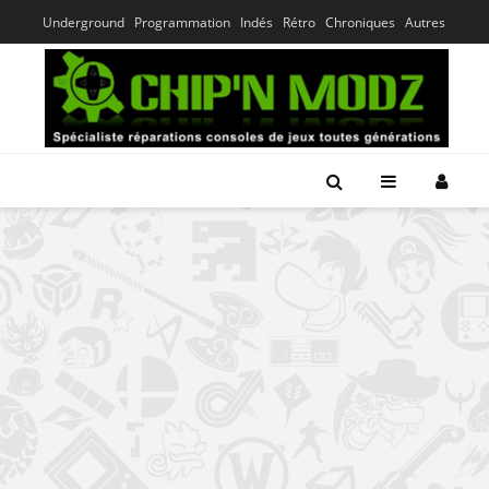
Underground
Programmation
Indés
Rétro
Chroniques
Autres