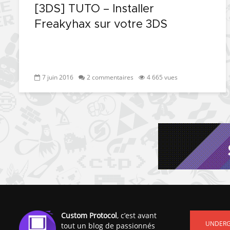
[3DS] TUTO – Installer
Freakyhax sur votre 3DS
7 juin 2016
2 commentaires
4 665 vues
Custom Protocol
, c’est avant
UNDER
tout un blog de passionnés