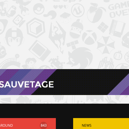
GROUND
843
NEWS