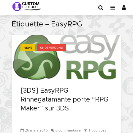
Étiquette – EasyRPG
NEWS
UNDERGROUND
[3DS] EasyRPG :
Rinnegatamante porte “RPG
Maker” sur 3DS
26 mars 2016
0 commentaire
1 803 vues