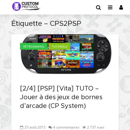
Étiquette – CPS2PSP
RÉTROGAMING
TUTORIELS
[2/4] [PSP] [Vita] TUTO –
Jouer à des jeux de bornes
d’arcade (CP System)
25 août 2015
4 commentaires
2 737 vues