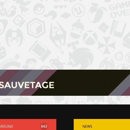
GROUND
843
NEWS