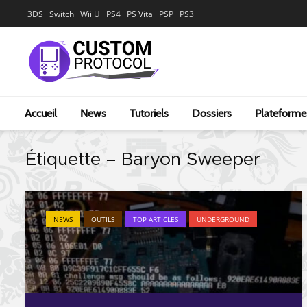
3DS
Switch
Wii U
PS4
PS Vita
PSP
PS3
Accueil
News
Tutoriels
Dossiers
Plateforme
Étiquette – Baryon Sweeper
NEWS
OUTILS
TOP ARTICLES
UNDERGROUND