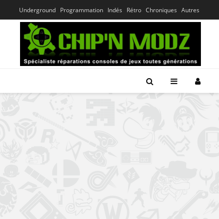
Underground
Programmation
Indés
Rétro
Chroniques
Autres