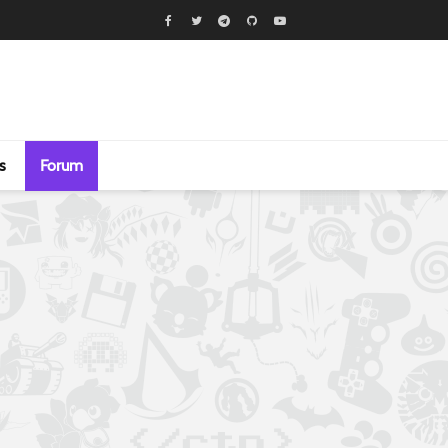
s
Forum