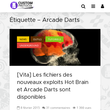
Étiquette – Arcade Darts
NEWS
OUTILS
TUTORIELS
UNDERGROUND
[Vita] Les fichiers des
nouveaux exploits Hot Brain
et Arcade Darts sont
disponibles
8 février 2015
31 commentaires
1 366 vues