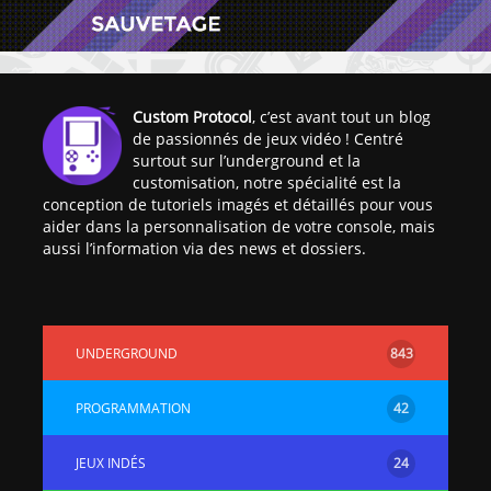
Custom Protocol
, c’est avant tout un blog
de passionnés de jeux vidéo ! Centré
surtout sur l’underground et la
[Vita] Ouverture de
[Switch] Le
customisation, notre spécialité est la
KyûHEN, le nouveau
commande
conception de tutoriels imagés et détaillés pour vous
concours de
nouveaux S
aider dans la personnalisation de votre console, mais
homebrews
SX Lite so
aussi l’information via des news et dossiers.
[PSP] Débricker une
[Switch] S
PSP 2000/3000 est
SX Lite : re
désormais
prévoir ma
UNDERGROUND
843
possible avec Baryon
de test lan
Sweeper !
[3DS]
PROGRAMMATION
42
[PS4] TUTO - Hacker
TUTO - Inst
/ Jailbreaker sa PS4
jouer à de
JEUX INDÉS
24
en 6.72
« .CIA » vi