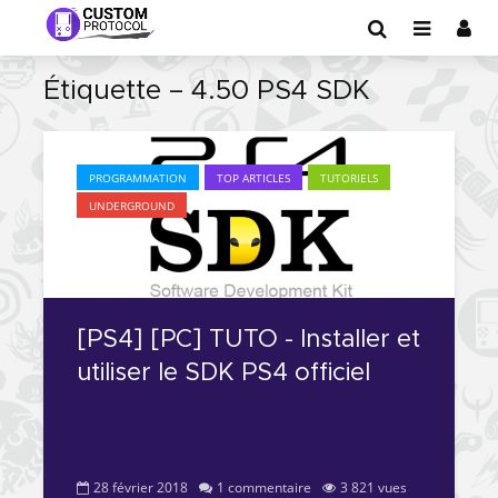
Étiquette – 4.50 PS4 SDK
PROGRAMMATION
TOP ARTICLES
TUTORIELS
UNDERGROUND
[PS4] [PC] TUTO - Installer et
utiliser le SDK PS4 officiel
28 février 2018
1 commentaire
3 821 vues