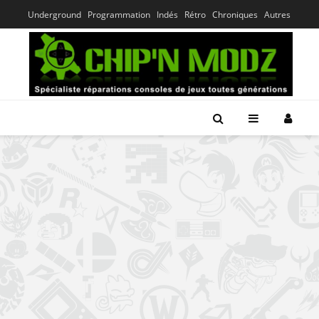
Underground
Programmation
Indés
Rétro
Chroniques
Autres