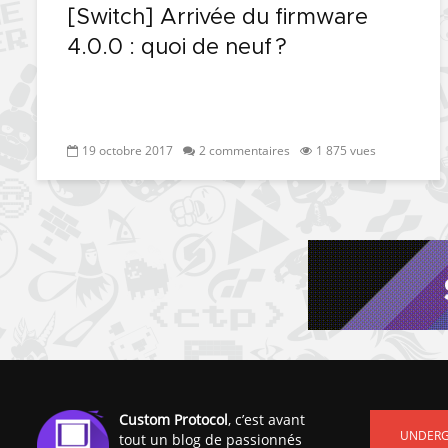
[Switch] Arrivée du firmware
4.0.0 : quoi de neuf ?
19 octobre 2017
2 commentaires
1 875 vues
Custom Protocol
, c’est avant
UNDER
tout un blog de passionnés