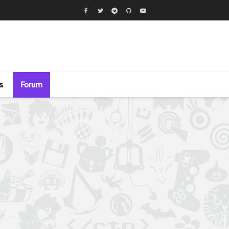
s
Forum