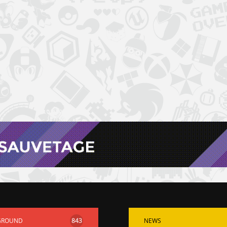
GROUND
843
NEWS