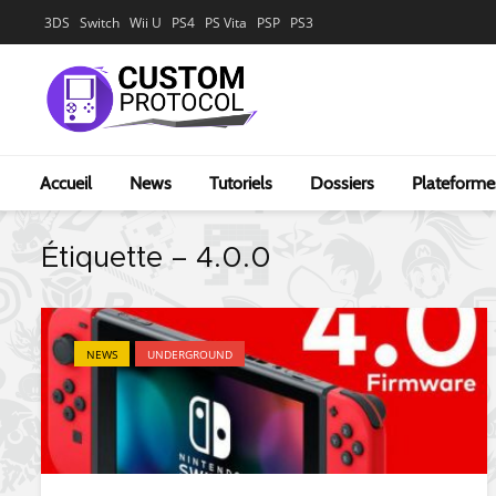
3DS
Switch
Wii U
PS4
PS Vita
PSP
PS3
Accueil
News
Tutoriels
Dossiers
Plateforme
Étiquette – 4.0.0
NEWS
UNDERGROUND