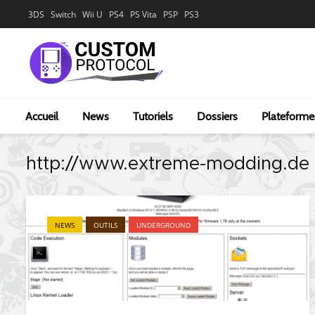
3DS
Switch
Wii U
PS4
PS Vita
PSP
PS3
Accueil
News
Tutoriels
Dossiers
Plateforme
http://www.extreme-modding.de
NEWS
OUTILS
UNDERGROUND