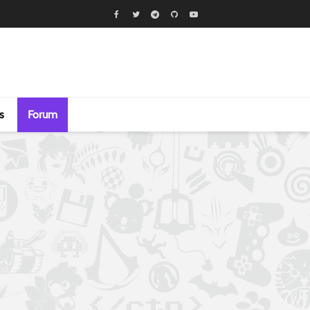
s
Forum