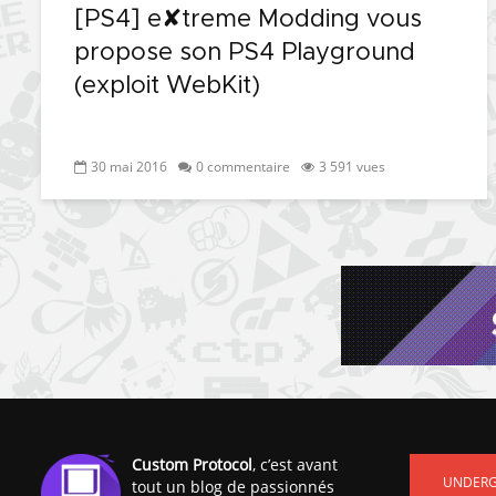
[PS4] e✘treme Modding vous
propose son PS4 Playground
(exploit WebKit)
30 mai 2016
0 commentaire
3 591 vues
Custom Protocol
, c’est avant
UNDER
tout un blog de passionnés