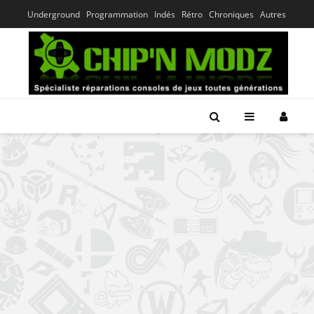
Underground
Programmation
Indés
Rétro
Chroniques
Autres