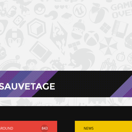
GROUND
843
NEWS