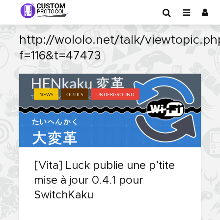
http://wololo.net/talk/viewtopic.ph
f=116&t=47473
NEWS
OUTILS
UNDERGROUND
[Vita] Luck publie une p’tite
mise à jour 0.4.1 pour
SwitchKaku